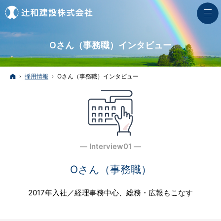
Oさん（事務職）インタビュー
ホーム
採用情報
Oさん（事務職）インタビュー
― Interview01 ―
Oさん（事務職）
2017年入社／経理事務中心、総務・広報もこなす